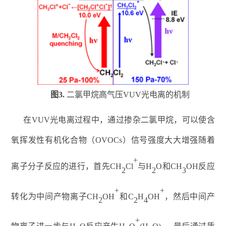
图
3
.
二氯甲烷高
气压
VUV
光电离的机制
在
VUV
光电离过程中，通过掺杂二氯甲烷，
可以使
含
氧挥发性有机化合物（
OVOCs
）信号强度大大增强随着
+
离子分子反应的进行，首先
CH
Cl
与
H
O
和
CH
OH
反应
2
2
3
+
+
转化为中间产物离子
CH
OH
和
C
H
OH
，然后中间产
2
2
4
+