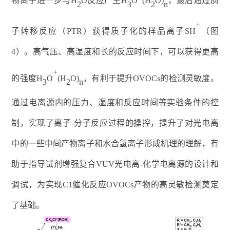
物离子进一步与
H
O
反应产生
H
O
(H
O)
，最后通过质
2
3
2
n
+
子转移反应（
PTR
）获得质子化的样品离子
SH
（
图
4
）
。高气压、高湿度和长的反应时间下，可以获得更高
+
的强度
H
O
(H
O)
，有利于提升
OVOCs
的检测灵敏度。
3
2
n
通过电离源内的压力、湿度和反应时间等实验条件的控
制，实现了离子
-
分子反应过程的操控，提升了对光电离
中的一些中间产物离子和水合氢离子形成机理的理解，有
助于指导试剂增强复合
VUV
光电离
-
化学电离源的设计和
调试，为实现
C1
催化反应
OVOCs
产物的高灵敏检测奠定
了基础。