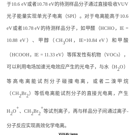
于
10.6 eV
或者
10.78 eV
的待测样品分子通过直接吸收
VUV
光子能量实现单光子电离（
SPI
）。对于电离能高于
10.6
eV
或者
10.78 eV
的待测样品分子，如甲醛（
HCHO
，
IE =
10.88 eV
）、甲醇（
CH
OH
，
IE=10.84 eV
）和甲酸
3
（
HCOOH
，
IE = 11.33 eV
）等挥发性有机物（
VOCs
），
可以
利用电场加速光电效应产生的光电子，与水（
H
O
）
2
等高电离能试剂分子碰撞电离，或者二溴甲烷
（
CH
Br
）等低电离能试剂分子的直接光电离，产生
2
2
+
+
H
O
、
CH
Br
等试剂离子，再与样品分子间通过离子
-
2
2
2
分子反应实现高效化学电离。