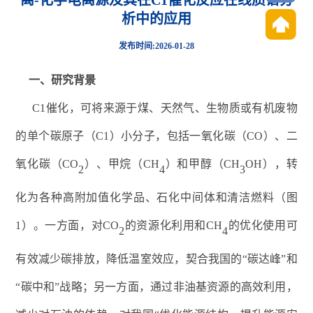
离-化学电离源及其在C1催化反应在线质谱分
析中的应用
发布时间:2026-01-28
一、
研究背景
C1
催化，可将来源于煤、天然气、生物质或有机废物
的单个碳原子（
C1
）小分子，包括一氧化碳（
CO
）、二
氧化碳（
CO
）、甲烷（
CH
）和甲醇（
CH
OH
），转
2
4
3
化为各种高附加值化学品、石化中间体和清洁燃料
（
图
1
）
。一方面，对
CO
的资源化利用和
CH
的优化使用可
2
4
有效减少碳排放，降低温室效应，契合我国的
“
碳达峰
”
和
“
碳中和
”
战略；另一方面，通过非油基资源的高效利用，