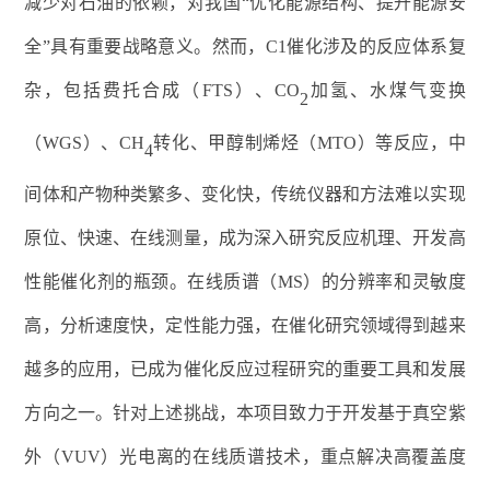
减少对石油的依赖，对我国
“
优化能源结构、提升能源安
全
”
具有重要战略意义。
然而，
C1
催化涉及的反应体系复
杂，包括费托合成（
FTS
）、
CO
加氢、水煤气变换
2
（
WGS
）、
CH
转化、甲醇制烯烃（
MTO
）等反应
，中
4
间体和产物种类繁多、变化快，传统仪器和方法难以实现
原位、快速、在线测量，成为深入研究反应机理、开发高
性能催化剂的瓶颈。在线质谱（
MS
）的分辨率和灵敏度
高，分析速度快，定性能力强，在催化研究领域得到越来
越多的应用，已成为催化反应过程研究的重要工具和发展
方向之一。针对
上述
挑战，本项目致力于开发基于真空紫
外（
VUV
）光电离的在线质谱技术，重点解决高覆盖度