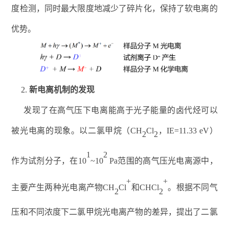
度检测，同时最大限度地减少了碎片化，保持了软电离的
优势。
2.
新电离机制的发现
发现
了
在高气压下电离能高于光子能量的卤代烃可以
被光电离的现象。以二氯甲烷（
CH
Cl
，
IE=11.33 eV
）
2
2
1
2
作为试剂分子，在
10
~10
Pa
范围的高气压光电离源中，
+
+
主要产生两种
光电
离产物
CH
Cl
和
CHCl
。根据不同气
2
2
压和不同浓度下二氯甲烷光电离产物的差异，提出了二氯