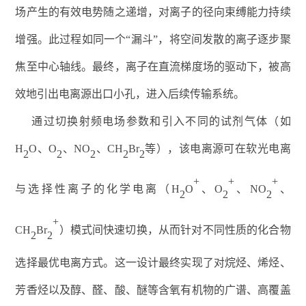
场产生的有效电势随之递增，对离子的径向束缚能力持续
增强。此过程如同一个“漏斗”，将空间发散的离子逐步聚
焦至中心轴线。最终，离子在直流梯度场的驱动下，被高
效地引出电离源出口小孔，进入后续传输系统。
通过切换射频电场参数和引入不同的试剂气体（如
H
O
、
O
、
NO
、
CH
Br
等），该电离源可在软光电离
2
2
2
2
2
+
+
+
与选择性离子的化学电离（
H
O
、
O
、
NO
、
2
2
2
+
CH
Br
）模式间快速切换，从而针对不同性质的化合物
2
2
选择最优电离方式。这一设计最终实现了对烷烃、烯烃、
芳香烃以及醇、醛、酸、醚等含氧有机物的广谱、高覆盖