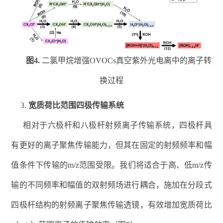
图
4
.
二氯甲烷增强
OVOCs
真空紫外光电离中的离子转
换过程
3.
宽质荷比范围四极传输系统
相对于六极杆和八极杆射频离子传输系统，四极杆具
有更好的离子聚焦传输能力，但其在固定的射频频率和幅
值条件下传输的
m/z
范围受限。
我们
将适合于高、低
m/z
传
输的不同频率和幅值的双射频场进行耦合，施加在分段式
四极杆结构的射频离子聚焦传输透镜，
有效
增加宽质荷比