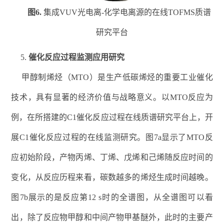
图
6.
集成
VUV
光电离
-
化学电离源的在线
TOFMS
质谱
研究平台
5.
催化反应过程监测应用研究
甲醇制烯烃
（
MTO
）
是生产低碳烯烃的重要工业催化
技术，具有显著的经济价值与战略意义。
以
MTO
反应为
例，
在所搭建的
C1
催化反应过程在线质谱研究平台上，开
展
C1
催化
反应过程的在线监测研究。
图
7a
显示了
MTO
反
应初始阶段，产物丙烯、丁烯、戊烯和己烯随反应时间的
变化，从反应历程来看，碳数越多的烯烃生成时间越晚。
图
7
b
展示的是反应第
12 s
时的全谱图，从全谱图可以看
出，除了反应物甲醇和中间产物甲基醚外，此时的主要产