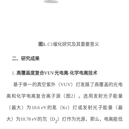
图
1
.
C1
催化研究
及其重要意义
二、
研究
成果
1.
高覆盖度复合
VUV
光电离
-
化学电离技术
基于单一的真空紫外（
VUV
）
灯
发展了高覆盖的光电
离和化学电离复合离子源（图
2
）。
选用发射光子能量
（
最大）
为
10.6 eV
的氪（
Kr
）灯
或发射光子能量
（
最
大）为
10.78 eV
的氘
（
D
）
灯作为光源
，
那么，
电离能低
2