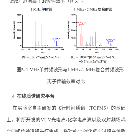
（
m/z
）范围离子的传输效率
（
图
5
）。
图
5.
1 MHz
单射频波形与
1 MHz-2 MHz
复合射频波形
离子传输效率对比
4.
在线质谱研究平台
在实验室自主研发的飞行时间质谱（
TOFMS
）的基础
上，将所开发的
VUV
光电离
-
化学电离源以及双射频场耦
合四极传输透镜进行集成，搭建的
C1
催化反应过程在线质