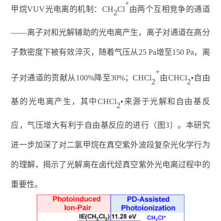
+
甲烷
VUV
光电离的机制：
CH
Cl
由两个互相竞争的通道
2
——
离子对和光解辅助的光电离产生，离子对通道在高分
子数密度下被有效淬灭，随着气压从
25 Pa
增至
150 Pa
，离
+
子对通道的贡献从
100%
降至
30%
；
CHCl
由
CHCl
•
自由
2
2
基的光电离产生，其中
CHCl
•
来源于光解和自由基反
2
应，气压增大有利于自由基反应的进行
（
图
3
）
。
本研究
进一步加深了对二氯甲烷在真空紫外波段复杂光化学行为
的理解，揭示了光解离在卤代烃真空紫外光电离过程中的
重要性
。