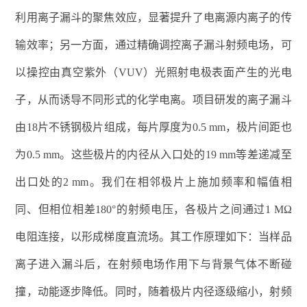
利用离子漏斗的聚焦效应，显著提升了电离源内离子的传
输效率；另一方面，通过精确调控离子漏斗射频电场，可
以操控由真空紫外（
VUV
）光照射电极表面产生的光电
子，从而诱导不同形式的化学电离。项目研发的离子漏斗
由
18
片不锈钢极片组成，每片厚度为
0.5 mm
，极片间距也
为
0.5 mm
。这些极片的内径从入口处的
19 mm
等差递减至
出口处的
2 mm
。我们在相邻极片上施加频率和幅值相
同、但相位相差
180
°的射频电压，各极片之间通过
1 M
Ω
电阻连接，以形成梯度直流场。其工作原理如下：当样品
离子进入漏斗后，在射频电场作用下与背景气体不断碰
撞，动能逐步降低。同时，随着极片内径逐级缩小，射频