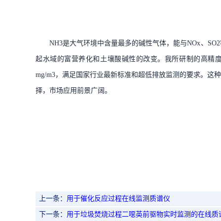
NH3
是大气环境中含量最多的碱性气体，能与
NOx
、
SO2
起水域的富营养化和土壤酸碱性的改变。我所研制的高精
mg/m3
，满足国家行业最新标准和超低排放监测的要求。这种
择，市场应用前景广阔。
上一条：
用于催化反应过程在线监测质谱仪
下一条：
用于垃圾焚烧过程二噁英前驱物实时监测的在线质