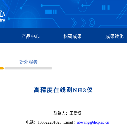
产品中心
科研成果
成果转化
对外服务
高精度在线测NH3仪
联络人：王爱博
电话：1
3352220102
，Email：
abwang@dicp.ac.cn