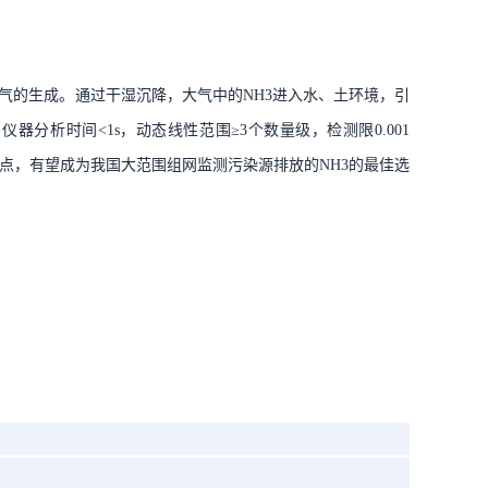
气的生成。通过干湿沉降，大气中的
NH3
进入水、土环境，引
。仪器分析时间
<1s
，动态线性范围
≥3
个数量级，检测限
0.001
点，有望成为我国大范围组网监测污染源排放的
NH3
的最佳选