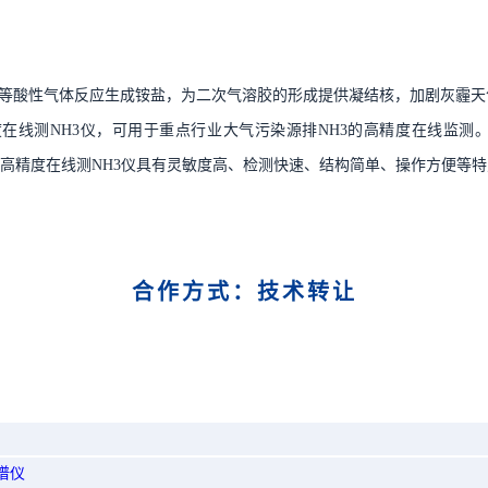
等酸性气体反应生成铵盐，为二次气溶胶的形成提供凝结核，加剧灰霾天
度在线测
NH3
仪，可用于重点行业大气污染源排
NH3
的高精度在线监测
高精度在线测
NH3
仪具有灵敏度高、检测快速、结构简单、操作方便等特
合作方式：技术转让
谱仪