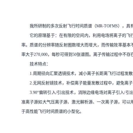
我所研制的多次反射飞行时间质谱（MR-TOFMS），
它的原理基于：在有限的空间内，利用电场将离子的飞
率。质谱的分辨率随反射圈数增大而增大，而传输效率基本不损失
率大于270,000，每秒可得到50张谱图。离子传输过程中不
技术特点：
1.周期径向汇聚透镜技术，减小离子长距离飞行过程发
2.无网反射镜技术，补偿离子能量发散过程中，避免离
3.90°偏转引入/引出技术，消除边缘电场对离子引
准离子源如大气压离子源、激光解析源、一次离子源，可以
于高性能飞行时间质谱的小型化。