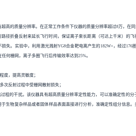
具有超高的质量分辨率。在正常工作条件下仪器的质量分辨率超过8万，在同
行路径折叠反射来延长飞行时间，保证离子束长距离（可达上千米）的飞
。实验中，利用激光溅射YG8合金靶电离产生的182W+，经过176圈
存在任何栅网，离子多圈飞行后传输效率达到25%。
散程度，提高灵敏度；
子多次反射过程中受栅网散射损失；
入/引出过程的干扰。该仪器具有超高质量分辨率定性能力，可以准确定性的
用于生物复杂样品或者固体样品表面直接进行分析，准确定性组分信息。