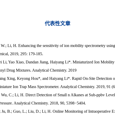
代表性文章
W.; Li, H. Enhancing the sensitivity of ion mobility spectrometry using
mical, 2019, 295: 179-185.

i, Yao Xiao, Dandan Jiang, Haiyang Li*. Miniaturized Ion Mobility S
anyl Drug Mixtures. Analytical Chemistry. 2019

g Xing, Keyong Hou*, and Haiyang Li*. Rapid On-Site Detection of 
niature Ion Trap Mass Spectrometer. Analytical Chemistry. 2019, 91 (6
K.; Wu, C.; Li, H. Direct Detection of Small n Alkanes at Sub-ppbv Lev
ressure. Analytical Chemistry. 2018, 90, 5398−5404.

.; Ju, B.; Guo, L.; Liu, D.; Li, H. Online Monitoring of Intraoperative