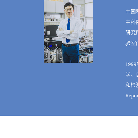
中国
中科
研究所
验室(
19
学、
和检测
Re