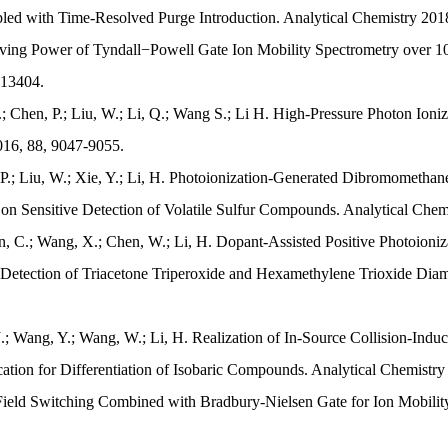
led with Time-Resolved Purge Introduction. Analytical Chemistry 201
lving Power of Tyndall−Powell Gate Ion Mobility Spectrometry over 100
13404.

Y.; Chen, P.; Liu, W.; Li, Q.; Wang S.; Li H. High-Pressure Photon Ioni
016, 88, 9047-9055.

, P.; Liu, W.; Xie, Y.; Li, H. Photoionization-Generated Dibromometha
 on Sensitive Detection of Volatile Sulfur Compounds. Analytical Chem
n, C.; Wang, X.; Chen, W.; Li, H. Dopant-Assisted Positive Photoioniz
Detection of Triacetone Triperoxide and Hexamethylene Trioxide Diami
 J.; Wang, Y.; Wang, W.; Li, H. Realization of In-Source Collision-Induc
ation for Differentiation of Isobaric Compounds. Analytical Chemistry
 Field Switching Combined with Bradbury-Nielsen Gate for Ion Mobility