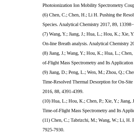
Photoionization Ion Mobility Spectrometry Coup
(6) Chen, C.; Chen, H.; Li H. Pushing the Reso
Species. Analytical Chemistry 2017, 89, 13398−
(7) Wang, Y.; Jiang, J.; Hua, L.; Hou, K.; Xie, 
On-line Breath analysis. Analytical Chemistry 2
(8) Jiang, J.; Wang, Y.; Hou, K.; Hua, L.; Chen
of-Flight Mass Spectrometry and Its Application
(9) Jiang, D.; Peng, L.; Wen, M.; Zhou, Q.; Che
Time-Resolved Thermal Desorption for On-Site 
2016, 88, 4391-4399.

(10) Hua, L.; Hou, K.; Chen, P.; Xie, Y.; Jiang,
Time-of-Flight Mass Spectrometry and Its Applic
(11) Chen, C.; Tabrizchi, M.; Wang, W.; Li, H.
7925-7930.
