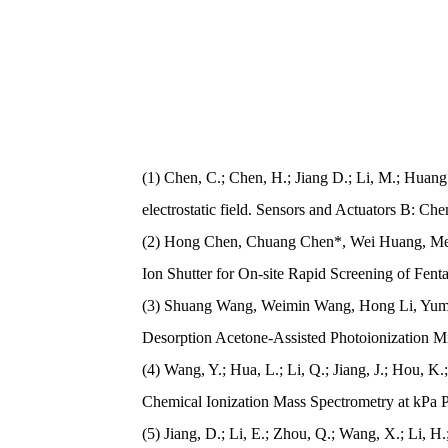
(1) Chen, C.; Chen, H.; Jiang D.; Li, M.; Huang 
electrostatic field. Sensors and Actuators B: Che
(2) Hong Chen, Chuang Chen*, Wei Huang, Mei L
Ion Shutter for On-site Rapid Screening of Fent
(3) Shuang Wang, Weimin Wang, Hong Li, Yumin
Desorption Acetone-Assisted Photoionization Mi
(4) Wang, Y.; Hua, L.; Li, Q.; Jiang, J.; Hou, 
Chemical Ionization Mass Spectrometry at kPa P
(5) Jiang, D.; Li, E.; Zhou, Q.; Wang, X.; Li, H