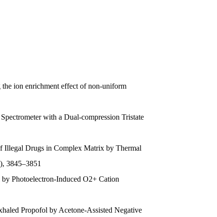
 the ion enrichment effect of non-uniform 
pectrometer with a Dual-compression Tristate 
Illegal Drugs in Complex Matrix by Thermal 
), 3845–3851

el by Photoelectron-Induced O2+ Cation 
 Exhaled Propofol by Acetone-Assisted Negative 